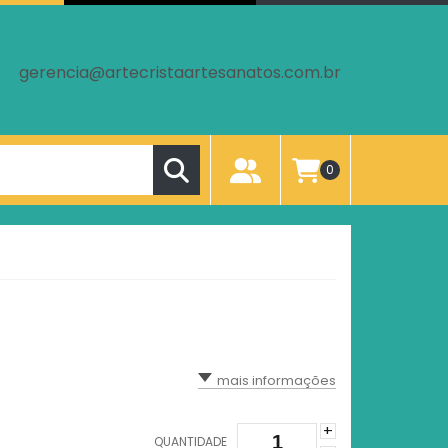
gerencia@artecristaartesanatos.com.br
0
mais informações
+
QUANTIDADE