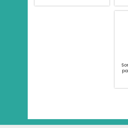
So
pa