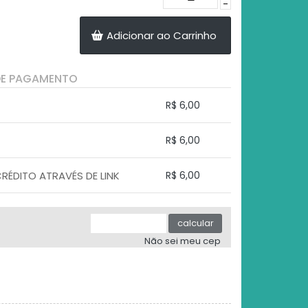
-
Adicionar ao Carrinho
DE PAGAMENTO
R$ 6,00
.
.
.
.
R$ 6,00
.
.
.
.
.
ÉDITO ATRAVÉS DE LINK
R$ 6,00
.
.
.
.
.
.
calcular
Não sei meu cep