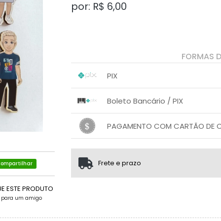
por: R$
6,00
FORMAS 
PIX
1x sem juros de R$ 6,00
.
.
.
.
Boleto Bancário / PIX
.
.
1x sem juros de R$ 6,00
.
.
.
.
PAGAMENTO COM CARTÃO DE CR
.
.
1x sem juros de R$ 6,00
.
.
.
.
.
.
Frete e prazo
ompartilhar
UE ESTE PRODUTO
e para um amigo