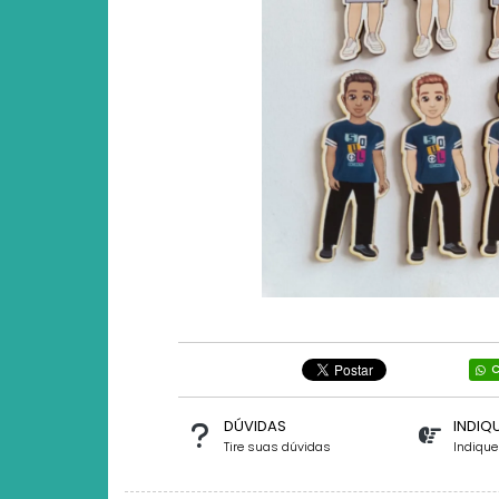
C
DÚVIDAS
INDIQ
Tire suas dúvidas
Indiqu