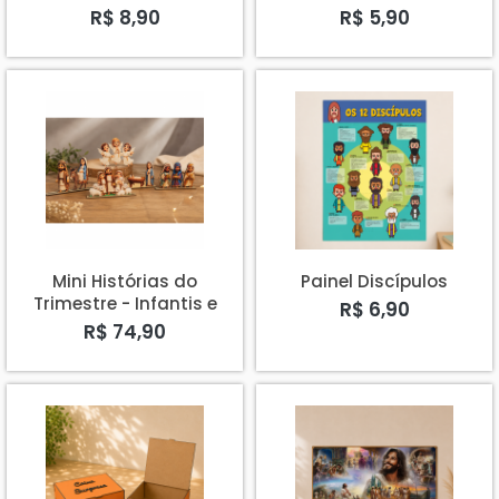
Intereuropeia
Intereuropéia
R$ 8,90
R$ 5,90
Mini Histórias do
Painel Discípulos
Trimestre - Infantis e
R$ 6,90
Primários
R$ 74,90