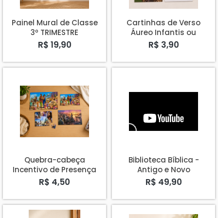
Painel Mural de Classe
Cartinhas de Verso
3º TRIMESTRE
Áureo Infantis ou
Primários 3º TRIMESTRE
R$ 19,90
R$ 3,90
Quebra-cabeça
Biblioteca Bíblica -
Incentivo de Presença
Antigo e Novo
ou Verso Áureo
Testamento
R$ 4,50
R$ 49,90