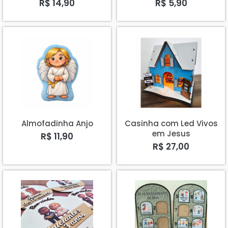
Intereuropéia - kit com
R$ 14,90
R$ 5,90
6
Almofadinha Anjo
Casinha com Led Vivos
em Jesus
R$ 11,90
R$ 27,00