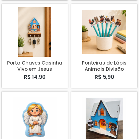
Porta Chaves Casinha
Ponteiras de Lápis
Vivo em Jesus
Animais Divisão
Intereuropéia - kit com
R$ 14,90
R$ 5,90
6