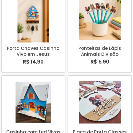
Porta Chaves Casinha
Ponteiras de Lápis
Vivo em Jesus
Animais Divisão
Intereuropéia - kit com
R$ 14,90
R$ 5,90
6
Casinha com Led Vivos
Placa de Porta Classes