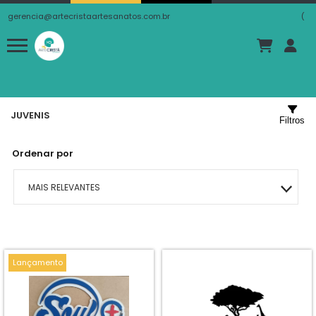
gerencia@artecristaartesanatos.com.br
(
JUVENIS
Filtros
Ordenar por
MAIS RELEVANTES
MAIS VENDIDOS
MENOR PREÇO
Lançamento
MAIOR PREÇO