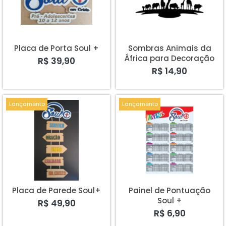
A - Z
Placa de Porta Soul +
Sombras Animais da
África para Decoração
R$ 39,90
de Parede
R$ 14,90
Lançamento
Lançamento
Placa de Parede Soul+
Painel de Pontuação
Soul +
R$ 49,90
R$ 6,90