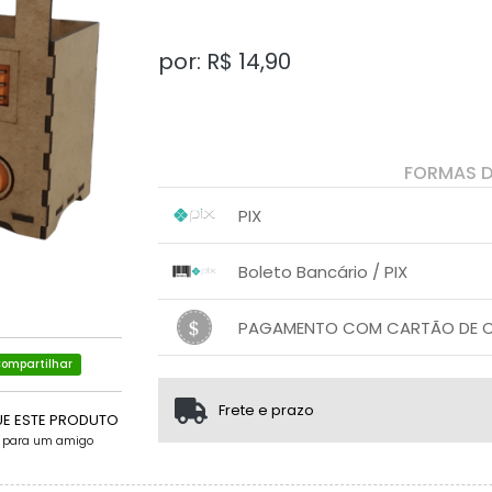
por: R$
14,90
FORMAS 
PIX
1x sem juros de R$ 14,90
.
.
.
.
Boleto Bancário / PIX
.
.
1x sem juros de R$ 14,90
.
.
.
.
PAGAMENTO COM CARTÃO DE CR
.
.
ompartilhar
1x sem juros de R$ 14,90
.
.
.
.
.
.
Frete e prazo
UE ESTE PRODUTO
e para um amigo