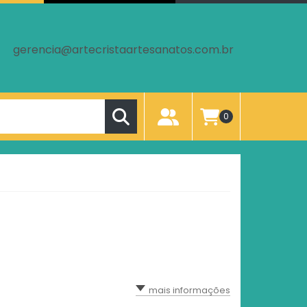
gerencia@artecristaartesanatos.com.br
0
mais informações