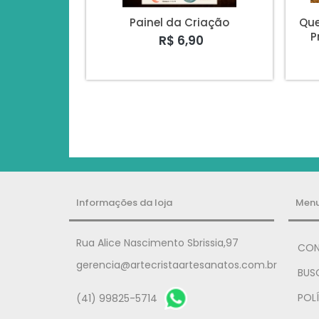
Painel da Criação
Que
P
R$ 6,90
Informações da loja
Men
Rua Alice Nascimento Sbrissia,97
CON
gerencia@artecristaartesanatos.com.br
BUS
POLÍ
(41) 99825-5714