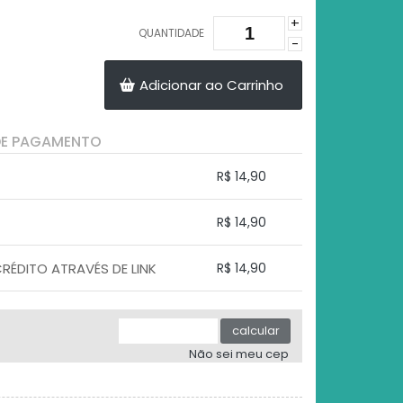
+
QUANTIDADE
-
Adicionar ao Carrinho
DE PAGAMENTO
R$ 14,90
.
.
.
.
R$ 14,90
.
.
.
.
.
ÉDITO ATRAVÉS DE LINK
R$ 14,90
.
.
.
.
.
.
calcular
Não sei meu cep