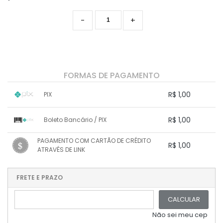
-
+
FORMAS DE PAGAMENTO
R$ 1,00
PIX
1x sem juros de R$ 1,00
.
.
.
.
R$ 1,00
Boleto Bancário / PIX
.
.
.
.
.
.
.
1x sem juros de R$ 1,00
.
.
PAGAMENTO COM CARTÃO DE CRÉDITO
.
.
R$ 1,00
.
.
ATRAVÉS DE LINK
.
.
.
.
.
1x sem juros de R$ 1,00
.
.
.
.
.
.
.
.
.
.
FRETE E PRAZO
.
CALCULAR
Não sei meu cep