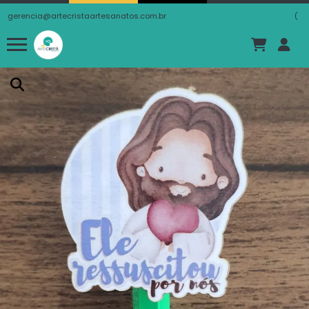
gerencia@artecristaartesanatos.com.br
(