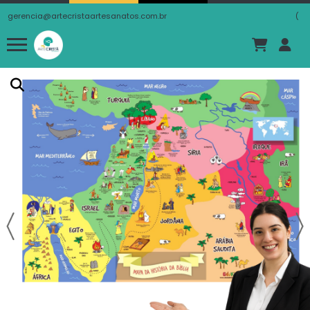
gerencia@artecristaartesanatos.com.br
(