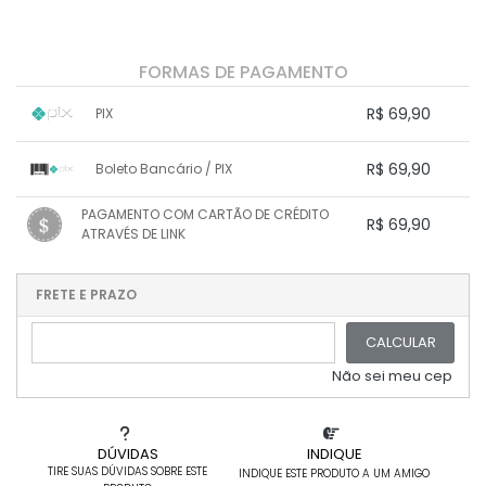
FORMAS DE PAGAMENTO
R$ 69,90
PIX
1x sem juros de R$ 69,90
.
.
.
.
R$ 69,90
Boleto Bancário / PIX
.
.
.
.
.
.
.
1x sem juros de R$ 69,90
.
.
PAGAMENTO COM CARTÃO DE CRÉDITO
.
.
R$ 69,90
.
.
ATRAVÉS DE LINK
.
.
.
.
.
1x sem juros de R$ 69,90
.
.
.
.
.
.
.
.
.
.
FRETE E PRAZO
.
CALCULAR
Não sei meu cep
DÚVIDAS
INDIQUE
TIRE SUAS DÚVIDAS SOBRE ESTE
INDIQUE ESTE PRODUTO A UM AMIGO