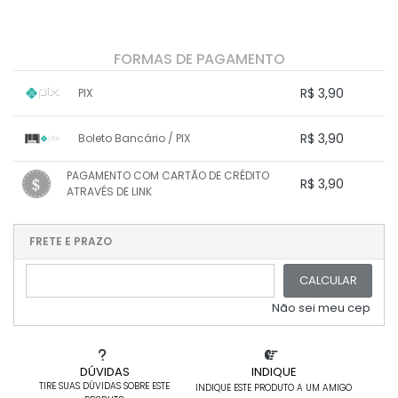
FORMAS DE PAGAMENTO
R$ 3,90
PIX
1x sem juros de R$ 3,90
.
.
.
.
R$ 3,90
Boleto Bancário / PIX
.
.
.
.
.
.
.
1x sem juros de R$ 3,90
.
.
PAGAMENTO COM CARTÃO DE CRÉDITO
.
.
R$ 3,90
.
.
ATRAVÉS DE LINK
.
.
.
.
.
1x sem juros de R$ 3,90
.
.
.
.
.
.
.
.
.
.
FRETE E PRAZO
.
CALCULAR
Não sei meu cep
DÚVIDAS
INDIQUE
TIRE SUAS DÚVIDAS SOBRE ESTE
INDIQUE ESTE PRODUTO A UM AMIGO