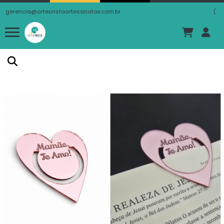
gerencia@artecristaartesanatos.com.br
(