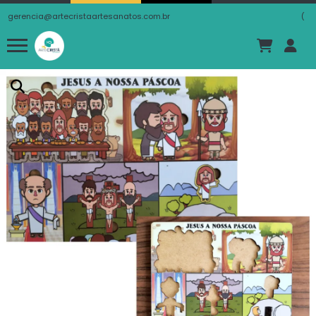
gerencia@artecristaartesanatos.com.br
(