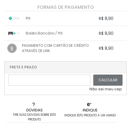
FORMAS DE PAGAMENTO
R$ 8,90
PIX
1x sem juros de R$ 8,90
.
.
.
.
R$ 8,90
Boleto Bancário / PIX
.
.
.
.
.
.
.
1x sem juros de R$ 8,90
.
.
PAGAMENTO COM CARTÃO DE CRÉDITO
.
.
R$ 8,90
.
.
ATRAVÉS DE LINK
.
.
.
.
.
1x sem juros de R$ 8,90
.
.
.
.
.
.
.
.
.
.
FRETE E PRAZO
.
CALCULAR
Não sei meu cep
DÚVIDAS
INDIQUE
TIRE SUAS DÚVIDAS SOBRE ESTE
INDIQUE ESTE PRODUTO A UM AMIGO
PRODUTO