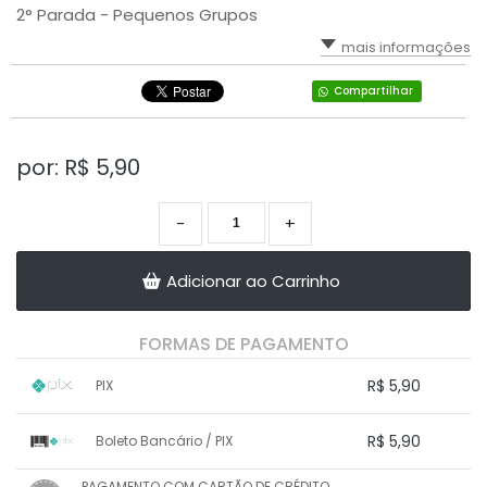
2° Parada - Pequenos Grupos
mais informações
Compartilhar
por: R$
5,90
-
+
Adicionar ao Carrinho
FORMAS DE PAGAMENTO
R$ 5,90
PIX
1x sem juros de R$ 5,90
.
.
.
.
R$ 5,90
Boleto Bancário / PIX
.
.
.
.
.
.
.
1x sem juros de R$ 5,90
.
.
PAGAMENTO COM CARTÃO DE CRÉDITO