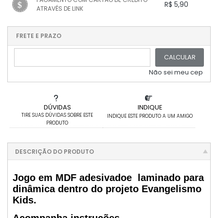
.
.
R$ 5,90
.
.
ATRAVÉS DE LINK
.
.
.
.
.
1x sem juros de R$ 5,90
.
.
.
.
.
.
.
.
.
.
FRETE E PRAZO
.
CALCULAR
Não sei meu cep
DÚVIDAS
INDIQUE
TIRE SUAS DÚVIDAS SOBRE ESTE
INDIQUE ESTE PRODUTO A UM AMIGO
PRODUTO
DESCRIÇÃO DO PRODUTO
Jogo em MDF adesivadoe laminado para
dinâmica dentro do projeto Evangelismo
Kids.