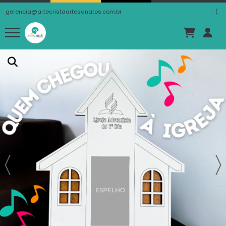
gerencia@artecristaartesanatos.com.br
(