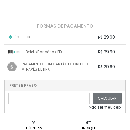
FORMAS DE PAGAMENTO
R$ 29,90
PIX
1x sem juros de R$ 29,90
.
.
.
.
R$ 29,90
Boleto Bancário / PIX
.
.
.
.
.
.
.
1x sem juros de R$ 29,90
.
.
PAGAMENTO COM CARTÃO DE CRÉDITO
.
.
R$ 29,90
.
.
ATRAVÉS DE LINK
.
.
.
.
.
1x sem juros de R$ 29,90
.
.
.
.
.
.
.
.
.
.
FRETE E PRAZO
.
CALCULAR
Não sei meu cep
DÚVIDAS
INDIQUE