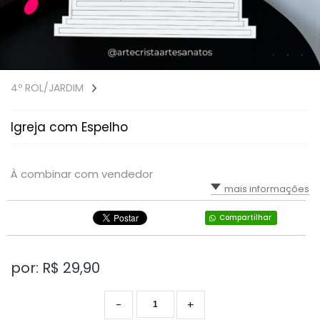
4º ROL/JARDIM
Igreja com Espelho
À combinar com vendedor
mais informações
Compartilhar
por: R$
29,90
-
+