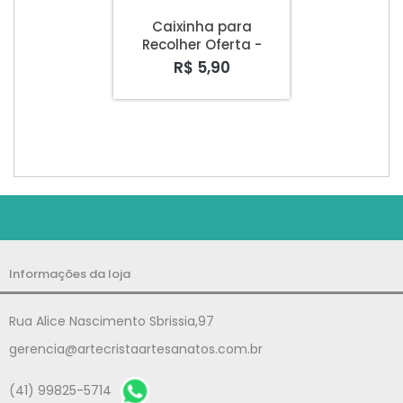
Caixinha para
Recolher Oferta -
Divisão Intereuropéia
R$ 5,90
Informações da loja
Rua Alice Nascimento Sbrissia,97
gerencia@artecristaartesanatos.com.br
(41) 99825-5714