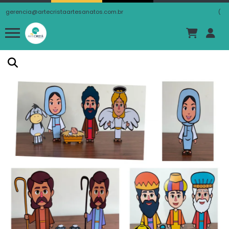
gerencia@artecristaartesanatos.com.br
(