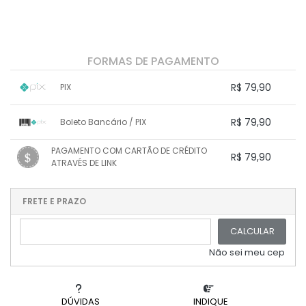
FORMAS DE PAGAMENTO
R$ 79,90
PIX
1x sem juros de R$ 79,90
.
.
.
.
R$ 79,90
Boleto Bancário / PIX
.
.
.
.
.
.
.
1x sem juros de R$ 79,90
.
.
PAGAMENTO COM CARTÃO DE CRÉDITO
.
.
R$ 79,90
.
.
ATRAVÉS DE LINK
.
.
.
.
.
1x sem juros de R$ 79,90
.
.
.
.
.
.
.
.
.
.
FRETE E PRAZO
.
CALCULAR
Não sei meu cep
DÚVIDAS
INDIQUE