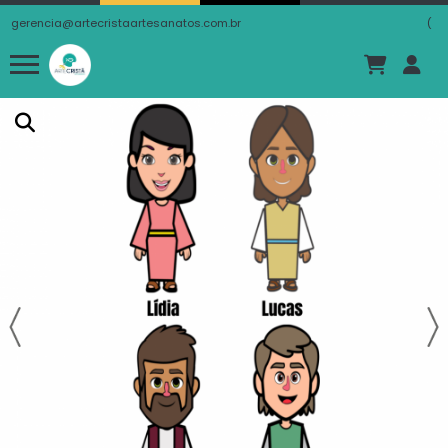
gerencia@artecristaartesanatos.com.br
(