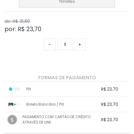
Timóteo
de: R$
31,60
por: R$
23,70
-
+
FORMAS DE PAGAMENTO
R$ 23,70
PIX
1x sem juros de R$ 23,70
.
.
.
.
R$ 23,70
Boleto Bancário / PIX
.
.
.
.
.
.
.
1x sem juros de R$ 23,70
.
.
PAGAMENTO COM CARTÃO DE CRÉDITO
.
.
R$ 23,70
.
.
ATRAVÉS DE LINK
.
.
.
.
.
1x sem juros de R$ 23,70
.
.
.