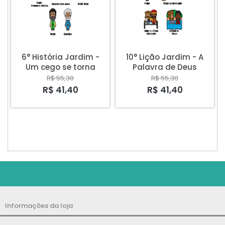
6° História Jardim -
10° Lição Jardim - A
Um cego se torna
Palavra de Deus
líder
R$ 55,30
R$ 55,30
R$ 41,40
R$ 41,40
Informações da loja