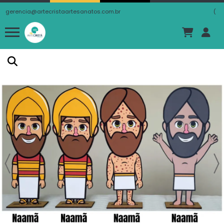
gerencia@artecristaartesanatos.com.br
(