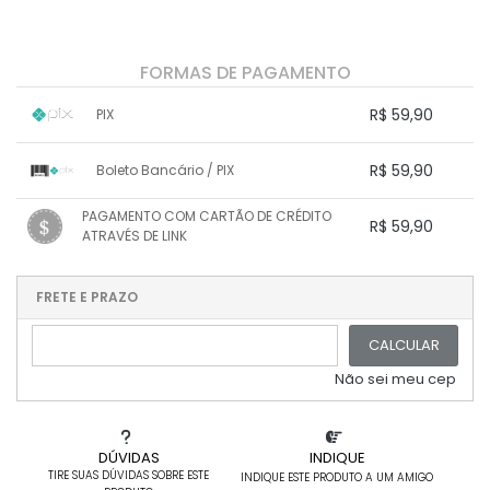
FORMAS DE PAGAMENTO
R$ 59,90
PIX
1x sem juros de R$ 59,90
.
.
.
.
R$ 59,90
Boleto Bancário / PIX
.
.
.
.
.
.
.
1x sem juros de R$ 59,90
.
.
PAGAMENTO COM CARTÃO DE CRÉDITO
.
.
R$ 59,90
.
.
ATRAVÉS DE LINK
.
.
.
.
.
1x sem juros de R$ 59,90
.
.
.
.
.
.
.
.
.
.
FRETE E PRAZO
.
CALCULAR
Não sei meu cep
DÚVIDAS
INDIQUE
TIRE SUAS DÚVIDAS SOBRE ESTE
INDIQUE ESTE PRODUTO A UM AMIGO