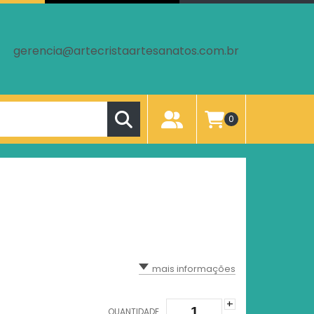
gerencia@artecristaartesanatos.com.br
0
mais informações
+
QUANTIDADE