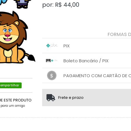
por: R$
44,00
FORMAS 
PIX
1x sem juros de R$ 44,00
.
.
.
.
Boleto Bancário / PIX
.
.
1x sem juros de R$ 44,00
.
.
.
.
PAGAMENTO COM CARTÃO DE CR
.
.
ompartilhar
1x sem juros de R$ 44,00
.
.
.
.
.
.
Frete e prazo
UE ESTE PRODUTO
e para um amigo