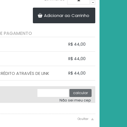
-
Adicionar ao Carrinho
DE PAGAMENTO
R$ 44,00
.
.
.
.
R$ 44,00
.
.
.
.
.
ÉDITO ATRAVÉS DE LINK
R$ 44,00
.
.
.
.
.
.
calcular
Não sei meu cep